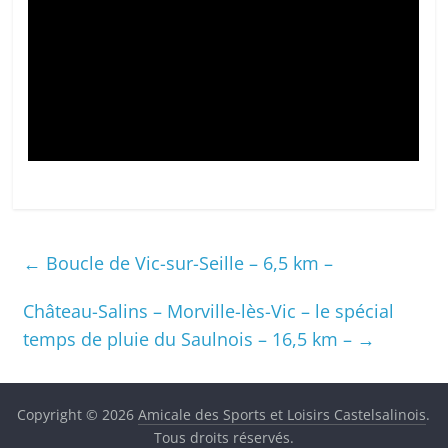
←
Boucle de Vic-sur-Seille – 6,5 km –
Château-Salins – Morville-lès-Vic – le spécial
temps de pluie du Saulnois – 16,5 km –
→
Copyright © 2026
Amicale des Sports et Loisirs Castelsalinois
.
Tous droits réservés.